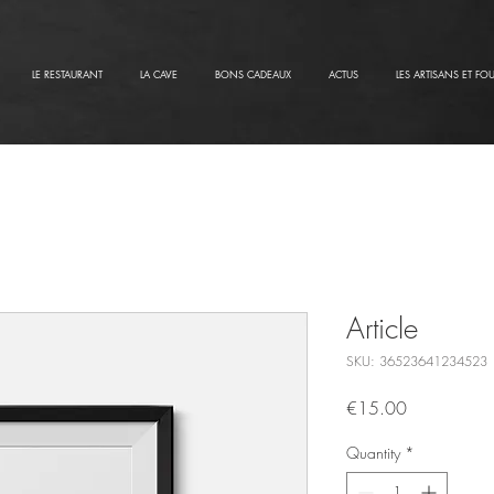
LE RESTAURANT
LA CAVE
BONS CADEAUX
ACTUS
LES ARTISANS ET FO
Article
SKU: 36523641234523
Price
€15.00
Quantity
*