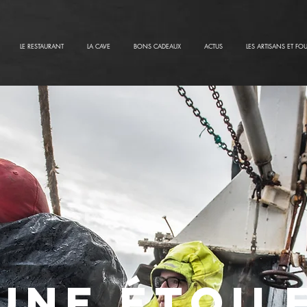
LE RESTAURANT
LA CAVE
BONS CADEAUX
ACTUS
LES ARTISANS ET FO
Une étoil