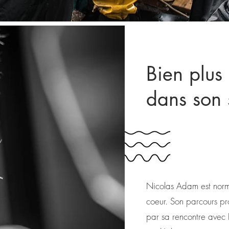
Bien plus
dans son 
Nicolas Adam est norm
coeur. Son parcours pr
par sa rencontre avec P