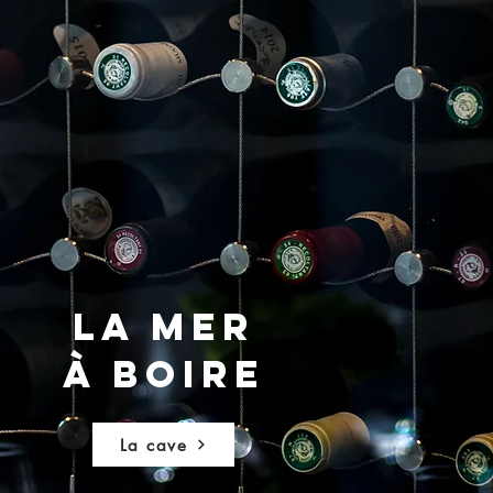
La mer
à boire
La cave