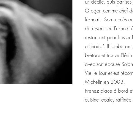
un déclic, puis par se
Oregon comme chef de 
français. Son succès o
de revenir en France ré
restaurant pour laisser 
culinaire". Il tombe am
bretons et trouve Pléri
avec son épouse Solan
Vieille Tour et est réc
Michelin en 2003.
Prenez place à bord et
cuisine locale,
raffinée