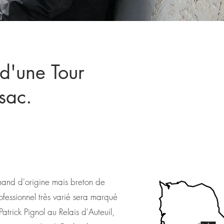
 d'une Tour
sac.
and d'origine mais breton de
ofessionnel très varié sera marqué
atrick Pignol au Relais d'Auteuil,