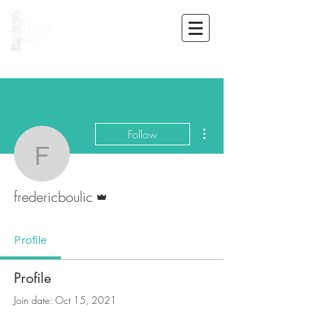
NICOLAS ADAM
More actions
Follow
fredericboulic
Admin
fredericboulic
Profile
Profile
Join date: Oct 15, 2021