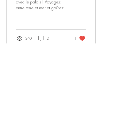
avec le palais ! Voyagez
entre terre et mer et goûtez
les spécialités d'ici avec ces
magnifiques images...
340
2
1
#Lavieilletour #LVT
Tel:
02 96 33 10 30
|
Email:
lvt@la-vieille-
tour.com
Back to Top